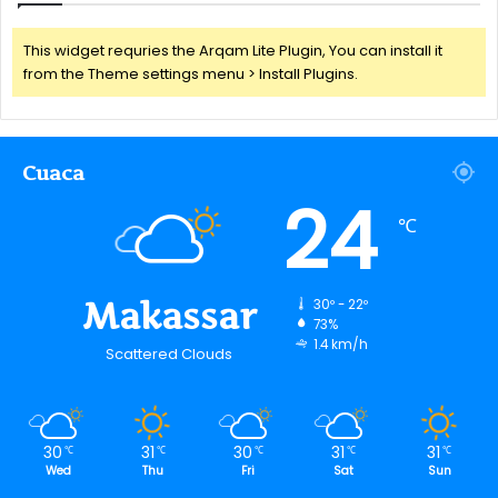
This widget requries the Arqam Lite Plugin, You can install it
from the Theme settings menu > Install Plugins.
Cuaca
24
℃
Makassar
30º - 22º
73%
1.4 km/h
Scattered Clouds
30
31
30
31
31
℃
℃
℃
℃
℃
Wed
Thu
Fri
Sat
Sun