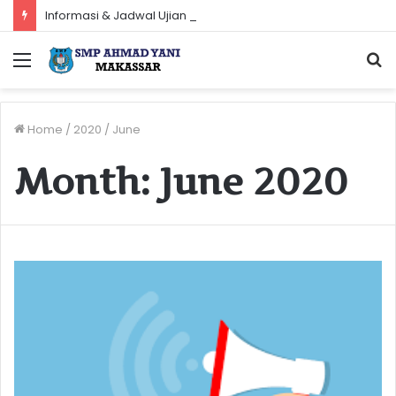
Informasi & Jadwal Ujian Sekolah Tahun Pelajaran 2023-2024
Menu
S
f
Home
/
2020
/
June
Month:
June 2020