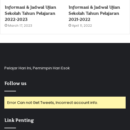
Informasi & Jadwal Ujian
Informasi & Jadwal Ujian
Sekolah Tahun Pelajaran
Sekolah Tahun Pelajaran
2022-2023
2021-2022
March 17, 2023
April 11, 2022
Pelajar Hari Ini, Pemimpin Hari Esok
Follow us
Error Can not Get Tweets, Incorrect account info.
Link Penting