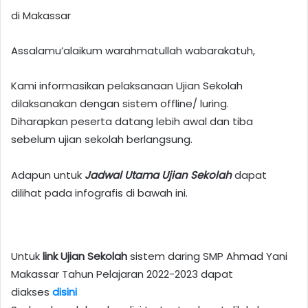
di Makassar
Assalamu’alaikum warahmatullah wabarakatuh,
Kami informasikan pelaksanaan Ujian Sekolah
dilaksanakan dengan sistem offline/ luring.
Diharapkan peserta datang lebih awal dan tiba
sebelum ujian sekolah berlangsung.
Adapun untuk
Jadwal Utama Ujian Sekolah
dapat
dilihat pada infografis di bawah ini.
Untuk
link Ujian Sekolah
sistem daring SMP Ahmad Yani
Makassar Tahun Pelajaran 2022-2023 dapat
diakses
disini