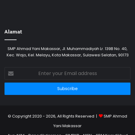
Alamat
SMP Ahmad Yani Makassar, Jl. Muhammadiyah Lr. 139B No. 40,
Kec. Wajo, Kel. Melayu, Kota Makassar, Sulawesi Selatan, 90173
Enter
your
Email
address
© Copyright 2020 - 2026, All Rights Reserved |
SMP Ahmad
Yani Makassar