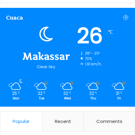
Cuaca
26
℃
Makassar
26º - 23º
70%
1.91 km/h
Clear Sky
25
32
32
32
31
℃
℃
℃
℃
℃
Mon
Tue
Wed
Thu
Fri
Popular
Recent
Comments