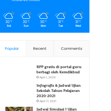
30
30
30
31
31
℃
℃
℃
℃
℃
Sat
Sun
Mon
Tue
Wed
Popular
Recent
Comments
RPP gratis di portal guru
berbagi oleh Kemdikbud
April 1, 2020
Infografis & Jadwal Ujian
Sekolah Tahun Pelajaran
2020-2021
April 17, 2021
Jadwal Simulasi 1 Ujian