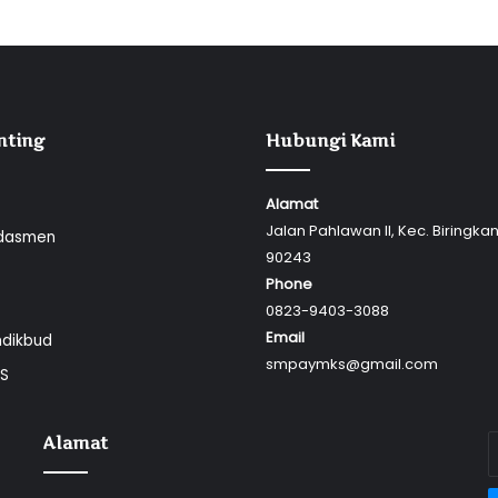
nting
Hubungi Kami
Alamat
Jalan Pahlawan II, Kec. Biringka
dasmen
90243
Phone
0823-9403-3088
Email
dikbud
smpaymks@gmail.com
OS
Alamat
E
y
E