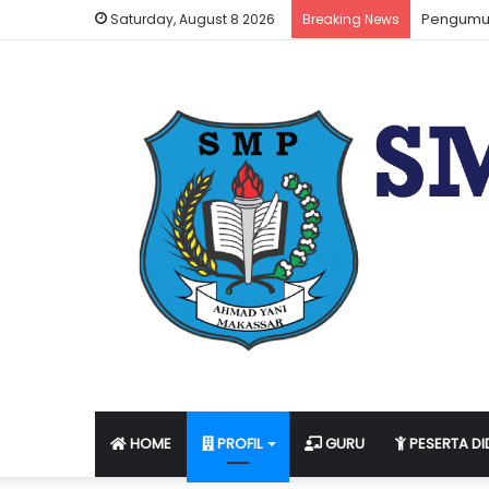
Informas
Saturday, August 8 2026
Breaking News
HOME
PROFIL
GURU
PESERTA DI