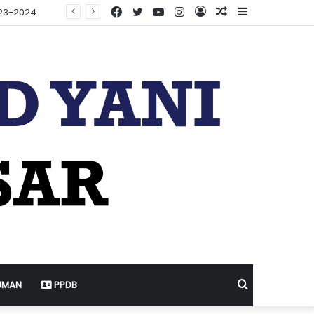
Facebook
Twitter
YouTube
Instagram
Log
Random
Sidebar
In
Article
Search
UMAN
PPDB