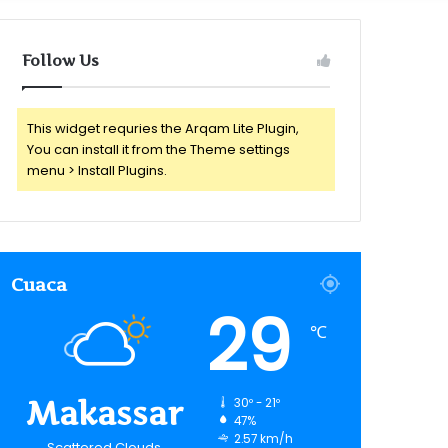
for
Follow Us
This widget requries the Arqam Lite Plugin,
You can install it from the Theme settings
menu > Install Plugins.
Cuaca
29
℃
Makassar
30º - 21º
47%
2.57 km/h
Scattered Clouds