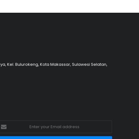
nya, Kel. Bulurokeng, Kota Makassar, Sulawesi Selatan,
nter
our
mail