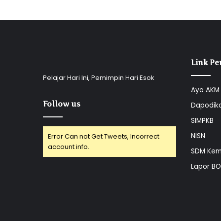
Link Pe
Pelajar Hari Ini, Pemimpin Hari Esok
Ayo AKM
Follow us
Dapodik
SIMPKB
NISN
Error Can not Get Tweets, Incorrect
account info.
SDM Kem
Lapor B