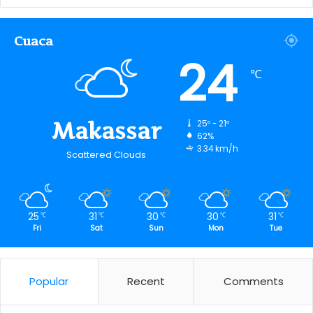
Cuaca
24
℃
Makassar
25º - 21º
62%
3.34 km/h
Scattered Clouds
25
31
30
30
31
℃
℃
℃
℃
℃
Fri
Sat
Sun
Mon
Tue
Popular
Recent
Comments