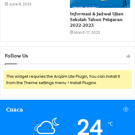
June 8, 2023
Informasi & Jadwal Ujian
Sekolah Tahun Pelajaran
2022-2023
March 17, 2023
Follow Us
This widget requries the Arqam Lite Plugin, You can install it
from the Theme settings menu > Install Plugins.
Cuaca
24
℃