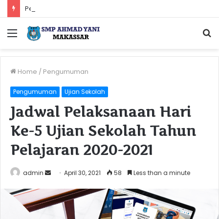
Pengumuman Kelulusan Siswa SMP Ahmad Yani Makassar Tahun Pelajaran 2022-2023
Menu
S
fo
Home
/
Pengumuman
Pengumuman
Ujian Sekolah
Jadwal Pelaksanaan Hari
Ke-5 Ujian Sekolah Tahun
Pelajaran 2020-2021
Send
admin
April 30, 2021
58
Less than a minute
an
email