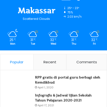
Makassar
25º - 23º
75%
2.03 km/h
Scattered Clouds
25
31
32
31
32
℃
℃
℃
℃
℃
Mon
Tue
Wed
Thu
Fri
Popular
Recent
Comments
RPP gratis di portal guru berbagi oleh
Kemdikbud
April 1, 2020
Infografis & Jadwal Ujian Sekolah
Tahun Pelajaran 2020-2021
April 17, 2021