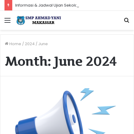
Informasi & Jadwal Ujian Sekolah Tahun Pelajaran 2023-2024
Menu
S
f
Home
/
2024
/
June
Month:
June 2024