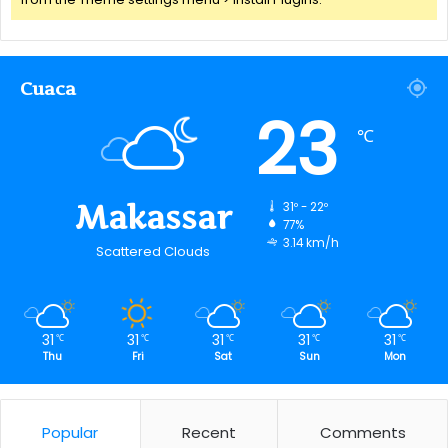
Cuaca
23
℃
Makassar
31º - 22º
77%
3.14 km/h
Scattered Clouds
31
31
31
31
31
℃
℃
℃
℃
℃
Thu
Fri
Sat
Sun
Mon
Popular
Recent
Comments