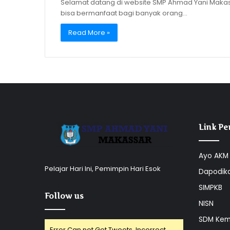
Selamat datang di website SMP Ahmad Yani Makas
bisa bermanfaat bagi banyak orang…
Read More »
Link Pe
Ayo AKM
Pelajar Hari Ini, Pemimpin Hari Esok
Dapodik
SIMPKB
Follow us
NISN
SDM Kem
Error Can not Get Tweets, Incorrect