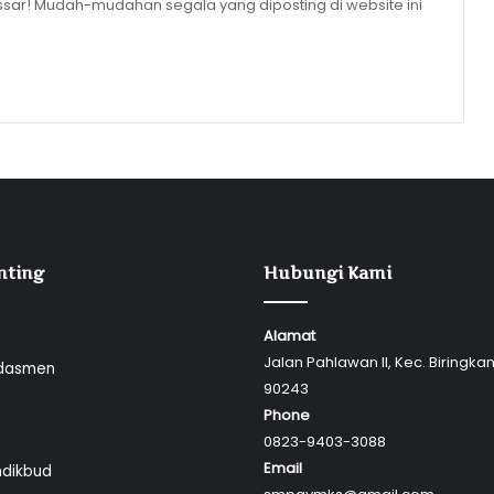
sar! Mudah-mudahan segala yang diposting di website ini
nting
Hubungi Kami
Alamat
Jalan Pahlawan II, Kec. Biringka
dasmen
90243
Phone
0823-9403-3088
Email
dikbud