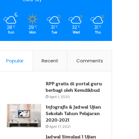
28
29
31
32
31
℃
℃
℃
℃
℃
Sun
Mon
Tue
Wed
Thu
Popular
Recent
Comments
RPP gratis di portal guru
berbagi oleh Kemdikbud
April 1, 2020
Infografis & Jadwal Ujian
Sekolah Tahun Pelajaran
2020-2021
April 17, 2021
Jadwal Simulasi 1 Ujian