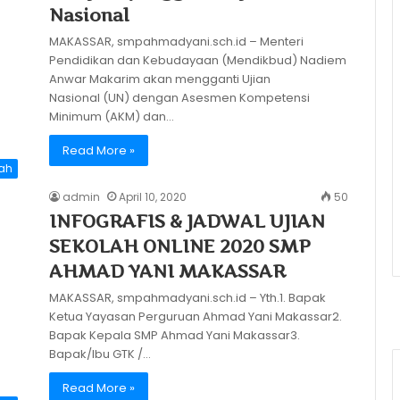
Nasional
MAKASSAR, smpahmadyani.sch.id – Menteri
Pendidikan dan Kebudayaan (Mendikbud) Nadiem
Anwar Makarim akan mengganti Ujian
Nasional (UN) dengan Asesmen Kompetensi
Minimum (AKM) dan…
Read More »
lah
admin
April 10, 2020
50
INFOGRAFIS & JADWAL UJIAN
SEKOLAH ONLINE 2020 SMP
AHMAD YANI MAKASSAR
MAKASSAR, smpahmadyani.sch.id – Yth.1. Bapak
Ketua Yayasan Perguruan Ahmad Yani Makassar2.
Bapak Kepala SMP Ahmad Yani Makassar3.
Bapak/Ibu GTK /…
Read More »