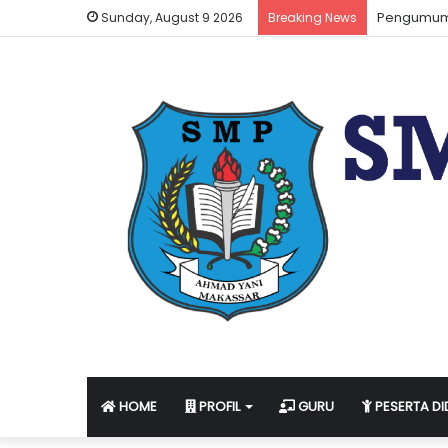
Informasi 
Sunday, August 9 2026
Breaking News
HOME
PROFIL
GURU
PESERTA DI