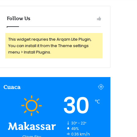
for
Follow Us
This widget requries the Arqam Lite Plugin,
You can install it from the Theme settings
menu > Install Plugins.
Cuaca
30
℃
Makassar
30º - 22º
49%
0.36 km/h
Clear Sky