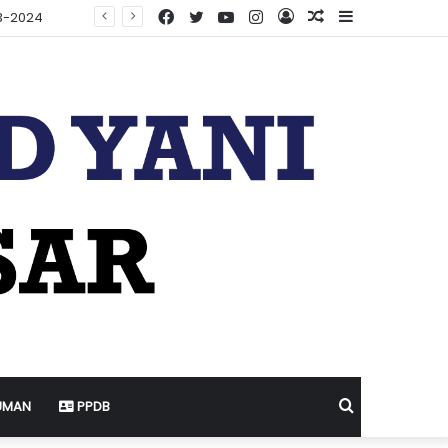
Facebook
Twitter
YouTube
Instagram
Log
Random
Sidebar
In
Article
Search
UMAN
PPDB