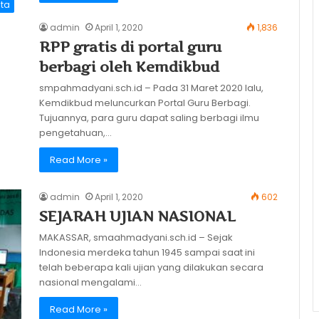
ita
admin
April 1, 2020
1,836
RPP gratis di portal guru
berbagi oleh Kemdikbud
smpahmadyani.sch.id – Pada 31 Maret 2020 lalu,
Kemdikbud meluncurkan Portal Guru Berbagi.
Tujuannya, para guru dapat saling berbagi ilmu
pengetahuan,…
Read More »
admin
April 1, 2020
602
SEJARAH UJIAN NASIONAL
MAKASSAR, smaahmadyani.sch.id – Sejak
Indonesia merdeka tahun 1945 sampai saat ini
telah beberapa kali ujian yang dilakukan secara
nasional mengalami…
Read More »