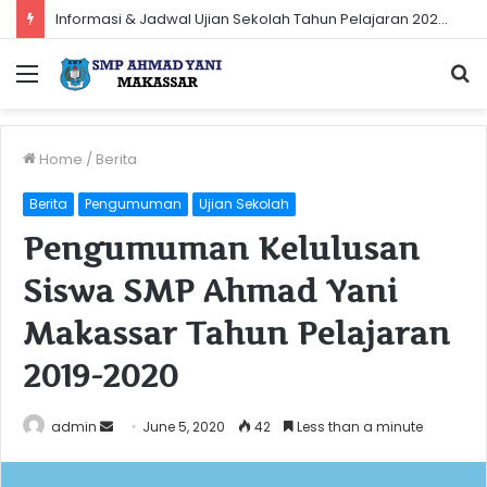
Informasi & Jadwal Ujian Sekolah Tahun Pelajaran 2023-2024
Menu
S
fo
Home
/
Berita
Berita
Pengumuman
Ujian Sekolah
Pengumuman Kelulusan
Siswa SMP Ahmad Yani
Makassar Tahun Pelajaran
2019-2020
Send
admin
June 5, 2020
42
Less than a minute
an
email