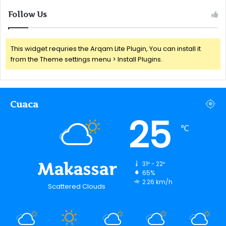
Follow Us
This widget requries the Arqam Lite Plugin, You can install it
from the Theme settings menu > Install Plugins.
Cuaca
25
℃
Makassar
31º - 22º
65%
2.26 km/h
Scattered Clouds