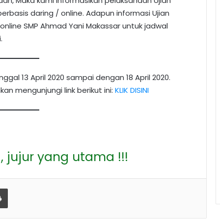
an, Maka kami informasikan pelaksanaan Ujian
basis daring / online. Adapun informasi Ujian
 online SMP Ahmad Yani Makassar untuk jadwal
.
nggal 13 April 2020 sampai dengan 18 April 2020.
an mengunjungi link berikut ini:
KLIK DISINI
, jujur yang utama !!!
il
Print