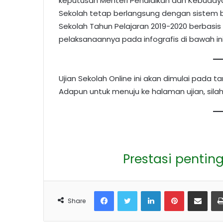
keputusan Menteri Pendidikan dan Kebudaya
Sekolah tetap berlangsung dengan sistem ber
Sekolah Tahun Pelajaran 2019-2020 berbasis
pelaksanaannya pada infografis di bawah ini
Ujian Sekolah Online ini akan dimulai pada ta
Adapun untuk menuju ke halaman ujian, silahk
Prestasi penting
Facebook
Twitter
LinkedIn
Pinterest
Share via Ema
Share