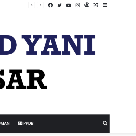
Facebook
Twitter
YouTube
Instagram
Log
Random
Sidebar
In
Article
Search
UMAN
PPDB