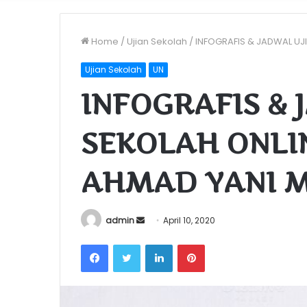
Home
/
Ujian Sekolah
/
INFOGRAFIS & JADWAL UJ
Ujian Sekolah
UN
INFOGRAFIS & 
SEKOLAH ONLI
AHMAD YANI 
Send
admin
April 10, 2020
an
Facebook
Twitter
LinkedIn
Pinterest
email