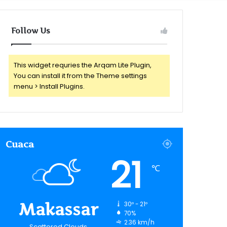
for
Follow Us
This widget requries the Arqam Lite Plugin,
You can install it from the Theme settings
menu > Install Plugins.
Cuaca
21
℃
Makassar
30º - 21º
70%
2.36 km/h
Scattered Clouds