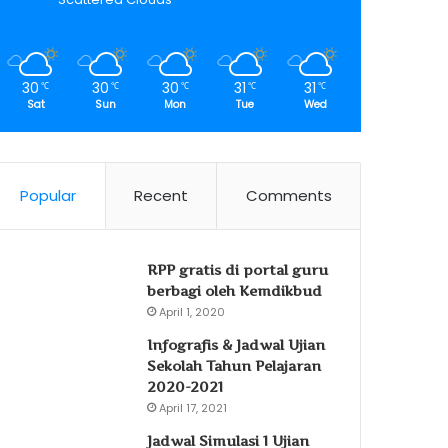
30
30
30
31
31
℃
℃
℃
℃
℃
Sat
Sun
Mon
Tue
Wed
Popular
Recent
Comments
RPP gratis di portal guru
berbagi oleh Kemdikbud
April 1, 2020
Infografis & Jadwal Ujian
Sekolah Tahun Pelajaran
2020-2021
April 17, 2021
Jadwal Simulasi 1 Ujian