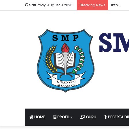
Informas
Saturday, August 8 2026
Breaking News
HOME
PROFIL
GURU
PESERTA DI