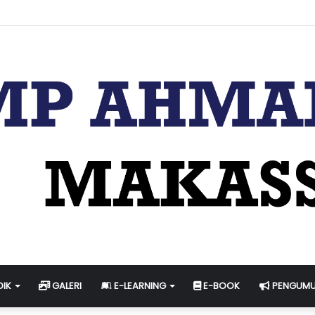
i & Jadwal Ujian Sekolah Tahun Pelajaran 2023-2024
DIK
GALERI
E-LEARNING
E-BOOK
PENGUM