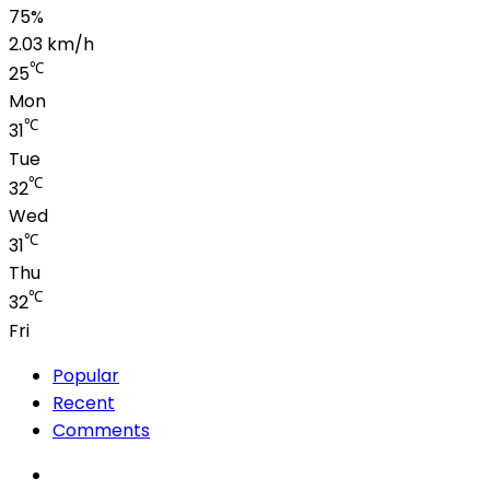
75%
2.03 km/h
℃
25
Mon
℃
31
Tue
℃
32
Wed
℃
31
Thu
℃
32
Fri
Popular
Recent
Comments