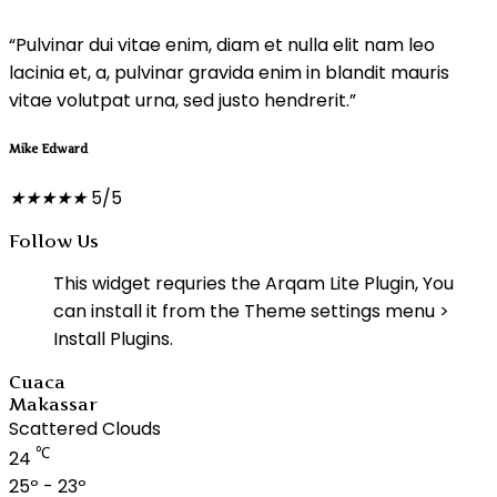
“Pulvinar dui vitae enim, diam et nulla elit nam leo
lacinia et, a, pulvinar gravida enim in blandit mauris
vitae volutpat urna, sed justo hendrerit.”
Mike Edward
★
★
★
★
★
5/5
Follow Us
This widget requries the Arqam Lite Plugin, You
can install it from the Theme settings menu >
Install Plugins.
Cuaca
Makassar
Scattered Clouds
℃
24
25º - 23º