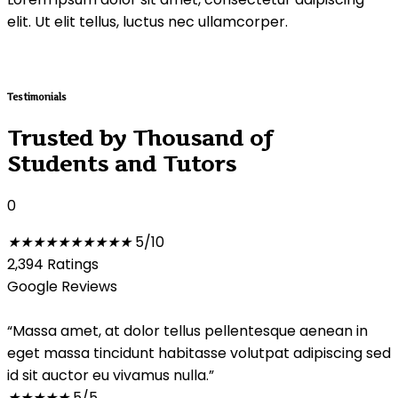
elit. Ut elit tellus, luctus nec ullamcorper.
Testimonials
Trusted by Thousand of
Students and Tutors
0
★
★
★
★
★
★
★
★
★
★
5/10
2,394 Ratings
Google Reviews
“Massa amet, at dolor tellus pellentesque aenean in
eget massa tincidunt habitasse volutpat adipiscing sed
id sit auctor eu vivamus nulla.”
★
★
★
★
★
5/5