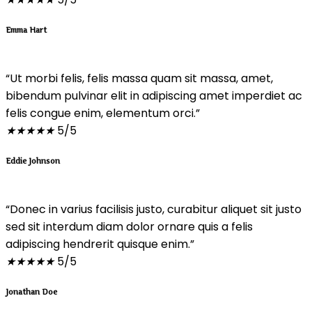
Emma Hart
“Ut morbi felis, felis massa quam sit massa, amet,
bibendum pulvinar elit in adipiscing amet imperdiet ac
felis congue enim, elementum orci.”
★
★
★
★
★
5/5
Eddie Johnson
“Donec in varius facilisis justo, curabitur aliquet sit justo
sed sit interdum diam dolor ornare quis a felis
adipiscing hendrerit quisque enim.”
★
★
★
★
★
5/5
Jonathan Doe