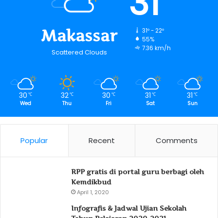
31
Makassar
31º - 22º
55%
7.36 km/h
Scattered Clouds
30
32
30
31
31
℃
℃
℃
℃
℃
Wed
Thu
Fri
Sat
Sun
Popular
Recent
Comments
RPP gratis di portal guru berbagi oleh
Kemdikbud
April 1, 2020
Infografis & Jadwal Ujian Sekolah