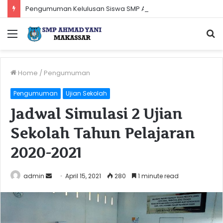
Pengumuman Kelulusan Siswa SMP Ahmad Yani Makassar Tahun Pelajaran 2022-2023
Menu
S
fo
Home
/
Pengumuman
Pengumuman
Ujian Sekolah
Jadwal Simulasi 2 Ujian
Sekolah Tahun Pelajaran
2020-2021
Send
admin
April 15, 2021
280
1 minute read
an
email